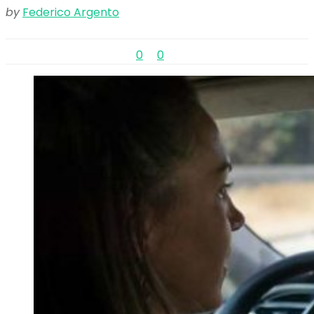
by
Federico Argento
0
0