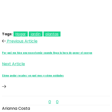
Tags:
Hogar
jardín
plantas
Previous Article
Por qué me hice una vasectomía: cuando llega la hora de poner el cuerpo
Next Article
Cómo podar rosales: en qué mes y cómo cuidados
0
0
Arianna Costa