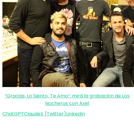
“Gracias, Lo Siento, Te Amo”: mirá la grabación de Los
Nocheros con Axel
ChatGPT
Claude
X (Twitter)
LinkedIn