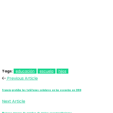
Tags:
educación
escuela
hijos
Previous Article
Francia prohíbe los teléfonos celulares en las escuelas en 2018
Next Article
Mejores marcas de zapatos de mujer: recomendaciones