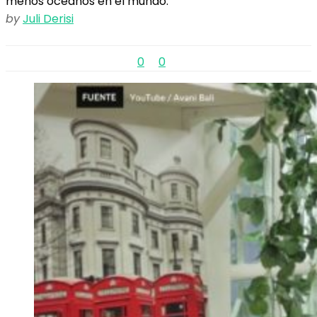
menos océanos en el mundo.
by
Juli Derisi
0
0