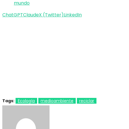
mundo
ChatGPT
Claude
X (Twitter)
LinkedIn
Tags:
Ecología
medioambiente
reciclar