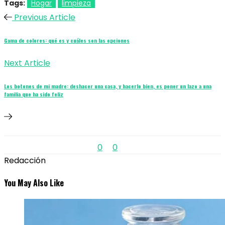
Tags:
Hogar
limpieza
Previous Article
Gama de colores: qué es y cuáles son las opciones
Next Article
Los botones de mi madre: deshacer una casa, y hacerlo bien, es poner un lazo a una
familia que ha sido feliz
0
0
Redacción
You May Also Like