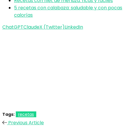
Recetas con filet de merluza: ricas y fáciles
5 recetas con calabaza: saludable y con pocas
calorías
ChatGPT
Claude
X (Twitter)
LinkedIn
Tags:
recetas
Previous Article