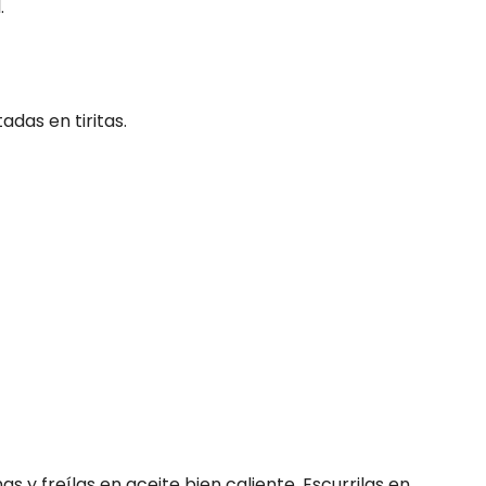
.
adas en tiritas.
as y freílas en aceite bien caliente. Escurrilas en