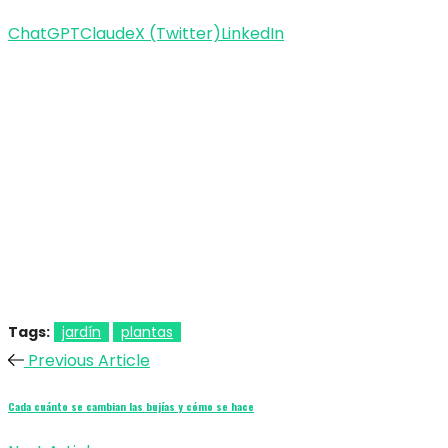
ChatGPT
Claude
X (Twitter)
LinkedIn
Tags:
jardín
plantas
Previous Article
Cada cuánto se cambian las bujías y cómo se hace