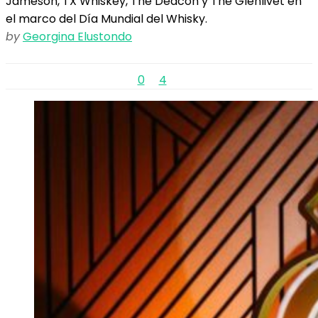
Jameson, TX Whiskey, The Deacon y The Glenlivet en
el marco del Día Mundial del Whisky.
by
Georgina Elustondo
0
4