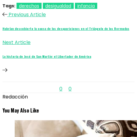
Tags:
derechos
desigualdad
infancia
Previous Article
Habrían descubierto la causa de las desapariciones en el Triángulo de las Bermudas
Next Article
La historia de José de San Martín: el Libertador de América
0
0
Redacción
You May Also Like