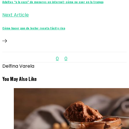
Adultos “a la caza” de menores en internet: cómo no caer en la trampa
Next Article
Cómo hacer pan de leche: receta fácil y rica
0
0
Delfina Varela
You May Also Like