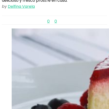
delicioso y fresco prostre en casa.
by
Delfina Varela
0
0