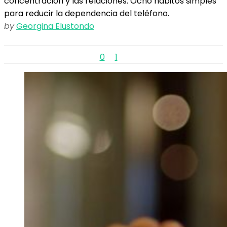
concentración y las relaciones. Ocho hábitos simples
para reducir la dependencia del teléfono.
by
Georgina Elustondo
0
1