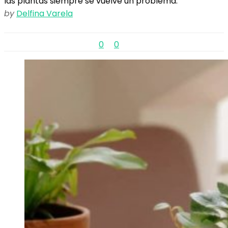
las plantas siempre se vuelve un problema.
by
Delfina Varela
0
0