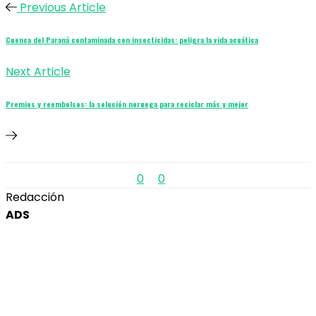
Previous Article
Cuenca del Paraná contaminada con insecticidas: peligra la vida acuática
Next Article
Premios y reembolsos: la solución noruega para reciclar más y mejor
0
0
Redacción
ADS