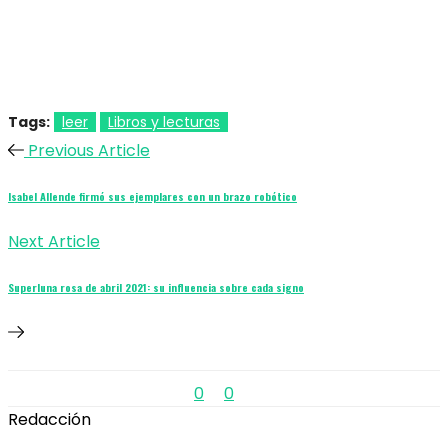
Tags:
leer
Libros y lecturas
Previous Article
Isabel Allende firmó sus ejemplares con un brazo robótico
Next Article
Superluna rosa de abril 2021: su influencia sobre cada signo
0
0
Redacción