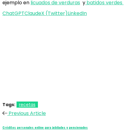
ejemplo en
licuados de verduras
y
batidos verdes
ChatGPT
Claude
X (Twitter)
LinkedIn
Tags:
recetas
Previous Article
Créditos personales online para jubilados y pensionados