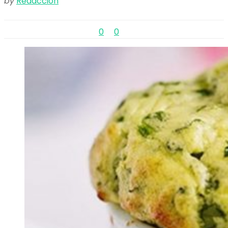
by
Redacción
0
0